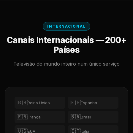
INTERNACIONAL
Canais Internacionais — 200+
Países
Televisão do mundo inteiro num único serviço
🇬🇧
🇪🇸
Reino Unido
Espanha
🇫🇷
🇧🇷
França
Brasil
🇺🇸
🇮🇹
EUA
Itália