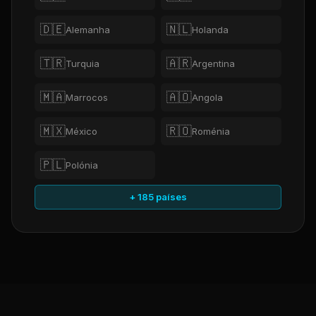
🇩🇪
🇳🇱
Alemanha
Holanda
🇹🇷
🇦🇷
Turquia
Argentina
🇲🇦
🇦🇴
Marrocos
Angola
🇲🇽
🇷🇴
México
Roménia
🇵🇱
Polónia
+ 185 países