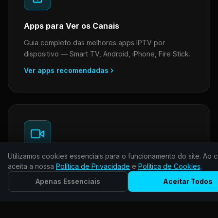
Apps para Ver os Canais
Guia completo das melhores apps IPTV por
dispositivo — Smart TV, Android, iPhone, Fire Stick.
Ver apps recomendadas
Utilizamos cookies essenciais para o funcionamento do site. Ao c
Vantagens do IPTV Portugal
aceita a nossa
Política de Privacidade
e
Política de Cookies
.
4K Ultra HD, EPG, suporte 24/7 em português,
Apenas Essenciais
Aceitar Todos
ativação em 5 minutos e 7 dias de garantia.
Ver vantagens